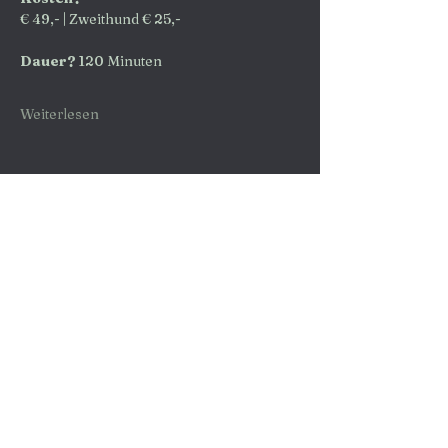
€ 49,- | Zweithund € 25,-
Dauer?
 120 Minuten
Weiterlesen
KONTAKT
AGB
DATENSCHUTZ
schreib uns
IMPRESSUM