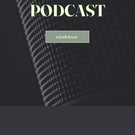
PODCAST
reinhören